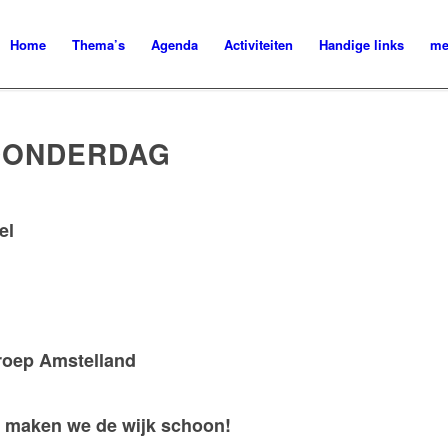
Home
Thema’s
Agenda
Activiteiten
Handige links
me
 DONDERDAG
el
roep Amstelland
 maken we de wijk schoon!